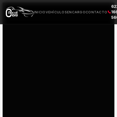
62
📞
16
INICIO
VEHÍCULOS
ENCARGO
CONTACTO
56